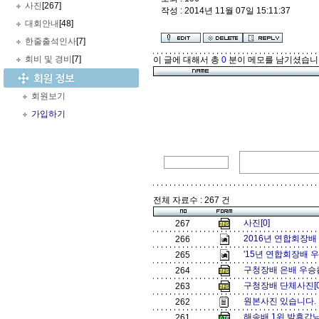
사진
[267]
작성 : 2014년 11월 07일 15:11:37
대회안내
[48]
한줄출석인사
[7]
회비 및 경비
[7]
이 글에 대해서 총
0
분이 메모를 남기셨습니
회원보기
가입하기
전체 자료수 : 267 건
사진[0]
267
2016년 연합회장배 
266
'15년 연합회장배 우
265
구청장배 은배 우승컵
264
구청장배 단체사진[
263
원본사진 있습니다. 연
262
해송배 1위 박휴갑님
261