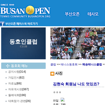
동호인클럽
CLUB
클럽
>>
테니스동호회
>>
해송테니스클럽
>
공지사항
[314]
사진
가입인사
[62]
자료실
[66]
김현숙 회원님 나도 멋있죠?
자유게시판
[387]
ㅎㅎㅎ
월례대회
[196]
파일 :
대회참가 관련
[26]
조회 : 196