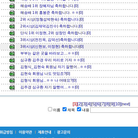
해송배 1위 장혜자님 축하합니다.[0]
해송배 1위 홍봉준 축하합니다. ㅎㅎ[0]
2위 시상(정혆섭박현숙) 축하합니다.[0]
2위시상(김재덕김진수) 축하합니다.[0]
단식 1위 이정현, 2위 성창민 축하합니다.[0]
3위시상(전진옥, 김덕선)축하합니다[0]
3위시상(신현보, 이정현) 축하합니다[0]
부부는 같은 곳을 바라보고....ㅎㅎ[0]
심규환 김주경 우리 저리로 가자 ㅎㅎ[0]
김형식_김현숙 회원님 자기 잘했어...ㅎㅎ[0]
김현숙 회원님 나도 멋있죠?[0]
김형식 회원님...ㅎㅎ 나 어때요?[0]
김주경 심규환 자기 잘했어....ㅎㅎ[0]
[1]
[2]
[3]
[4]
[5]
[6]
[7]
[8]
[9]
[10]
[next]
이름
제목
내용