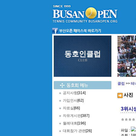
동호인클럽
CLUB
클럽
>>
테
공지사항
[314]
사진
가입인사
[62]
자료실
[66]
3위시
자유게시판
[387]
ㅎㅎㅎㅎ
월례대회
[196]
파일 :
대회참가 관련
[26]
조회 : 18