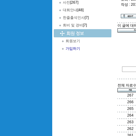
사진
[267]
작성 : 20
대회안내
[48]
한줄출석인사
[7]
회비 및 경비
[7]
이 글에 대
회원보기
가입하기
전체 자료수 
267
266
265
264
263
262
261