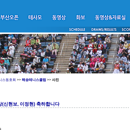
니스동호회
>>
해송테니스클럽
>>
사진
상(신현보, 이정현) 축하합니다
9