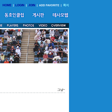
HOME
LOGIN
JOIN
쪽지
|
|
|
ADD FAVORITE
|
그냥~