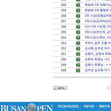
해송배 1위 장혜자님
260
해송배 1위 홍봉준 
259
2위 시상(정혆섭박현
258
2위시상(김재덕김진수
257
단식 1위 이정현, 2
256
3위시상(전진옥, 김
255
3위시상(신현보, 이
254
부부는 같은 곳을 바라
253
심규환 김주경 우리 
252
김형식_김현숙 회원님
251
김현숙 회원님 나도 
250
김형식 회원님...ㅎㅎ
249
김주경 심규환 자기 잘
248