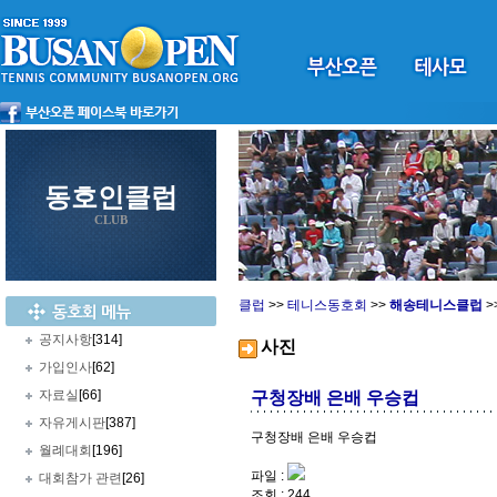
동호인클럽
CLUB
클럽
>>
테니스동호회
>>
해송테니스클럽
>
공지사항
[314]
사진
가입인사
[62]
자료실
[66]
구청장배 은배 우승컵
자유게시판
[387]
구청장배 은배 우승컵
월례대회
[196]
파일 :
대회참가 관련
[26]
조회 : 244