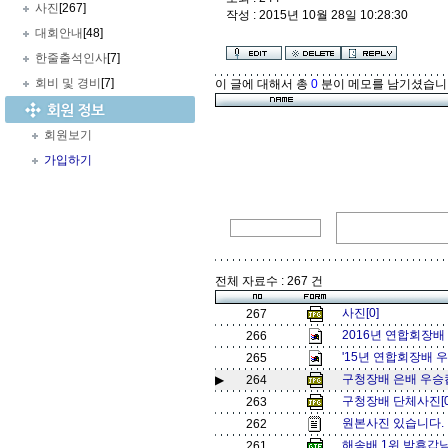
사진
[267]
작성 : 2015년 10월 28일 10:28:30
대회안내
[48]
한줄출석인사
[7]
회비 및 경비
[7]
이 글에 대해서 총
0
분이 메모를 남기셨습니
회원보기
가입하기
전체 자료수 : 267 건
사진[0]
267
2016년 연합회장배 
266
'15년 연합회장배 우
265
구청장배 은배 우승컵
▶
264
구청장배 단체사진[
263
원본사진 있습니다. 연
262
해송배 1위 박휴갑님
261