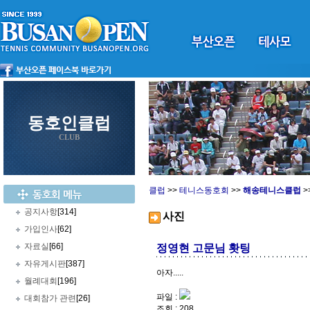
동호인클럽
CLUB
클럽
>>
테니스동호회
>>
해송테니스클럽
>
공지사항
[314]
사진
가입인사
[62]
자료실
[66]
정영현 고문님 홧팅
자유게시판
[387]
아자.....
월례대회
[196]
파일 :
대회참가 관련
[26]
조회 : 208