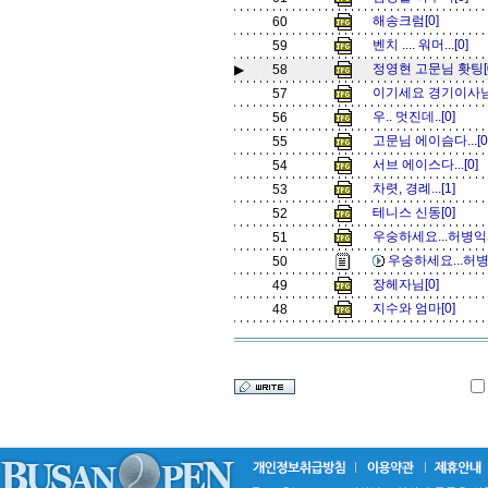
해송크럼[0]
60
벤치 .... 워머...[0]
59
정영현 고문님 홧팅[
▶
58
이기세요 경기이사님
57
우.. 멋진데..[0]
56
고문님 에이슴다...[
55
서브 에이스다...[0]
54
차렷, 경례...[1]
53
테니스 신동[0]
52
우숭하세요...허병익
51
우숭하세요...허
50
장헤자님[0]
49
지수와 엄마[0]
48