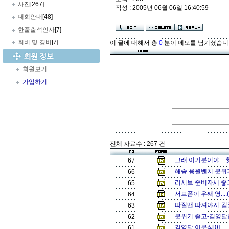
사진
[267]
작성 : 2005년 06월 06일 16:40:59
대회안내
[48]
한줄출석인사
[7]
회비 및 경비
[7]
이 글에 대해서 총
0
분이 메모를 남기셨습니
회원보기
가입하기
전체 자료수 : 267 건
그래 이기분이야... 
67
해송 응원벤치 분위기 
66
리시브 준비자세 좋고.
65
서브폼이 우째 영....
64
따질땐 따져야지-김정
63
분위기 좋고-김영달님
62
김영달 이무식[0]
61