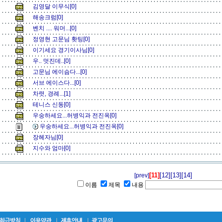
김영달 이무식[0]
해송크럼[0]
벤치 .... 워머...[0]
정영현 고문님 홧팅[0]
이기세요 경기이사님[0]
우.. 멋진데..[0]
고문님 에이슴다...[0]
서브 에이스다...[0]
차렷, 경례...[1]
테니스 신동[0]
우숭하세요...허병익과 전진옥[0]
우숭하세요...허병익과 전진옥[0]
장헤자님[0]
지수와 엄마[0]
[11]
[12]
[13]
[14]
[prev]
이름
제목
내용