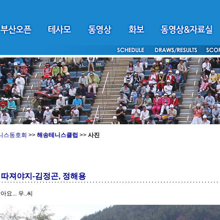
니스동호회
>>
해송테니스클럽
>>
사진
 따져야지-김정곤, 정해용
요... 우..씨