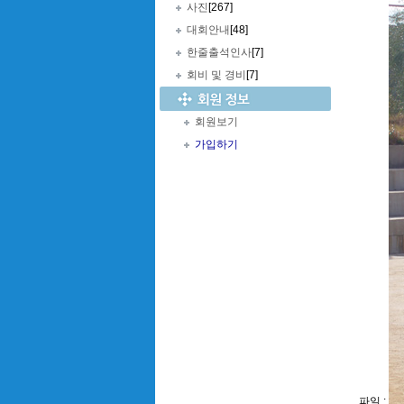
사진
[267]
대회안내
[48]
한줄출석인사
[7]
회비 및 경비
[7]
회원보기
가입하기
파일 :