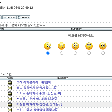
7
05년 11월 06일 22:49:12
해서 총
0
분이 메모를 남기셨습니다.
메모를 남겨주세요.
: 267 건
그래 이기분이야... 홧팅[0]
해송 응원벤치 분위기 좋고...[0]
리시브 준비자세 좋고..(김정곤)[0]
서브폼이 우째 영....(정해용0[0]
따질땐 따져야지-김정곤, 정해용[0]
분위기 좋고-김영달님 폼좋고[0]