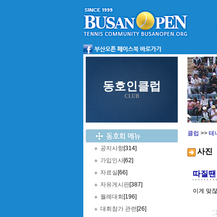
동호인클럽
CLUB
클럽
>>
테
공지사항
[314]
사진
가입인사
[62]
자료실
[66]
따질땐
자유게시판
[387]
이게 맞잖아
월례대회
[196]
대회참가 관련
[26]