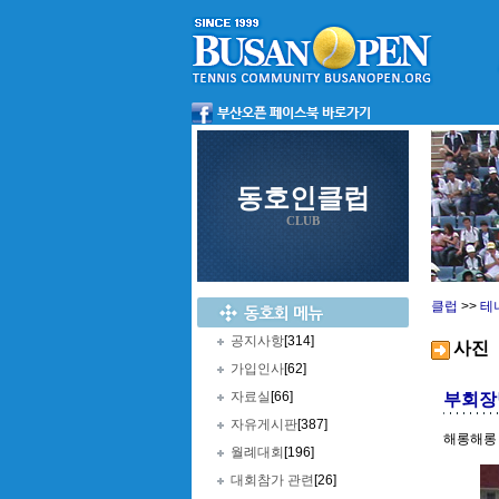
동호인클럽
CLUB
클럽
>>
테
공지사항
[314]
사진
가입인사
[62]
자료실
[66]
부회장
자유게시판
[387]
해롱해롱 
월례대회
[196]
대회참가 관련
[26]