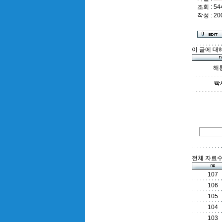
조회 : 54
작성 : 20
이 글에 대
해
빡
전체 자료수 
107
106
105
104
103