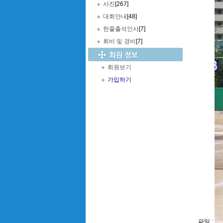
사진
[267]
대회안내
[48]
한줄출석인사
[7]
회비 및 경비
[7]
회원보기
가입하기
파일 :