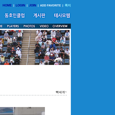
HOME
LOGIN
JOIN
쪽지
|
|
|
ADD FAVORITE
|
빡세게~