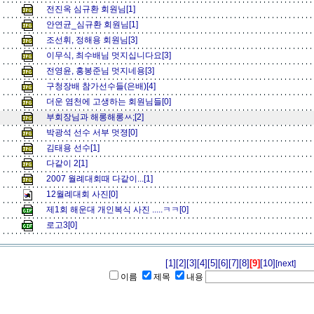
전진옥 심규환 회원님[1]
안연균_심규환 회원님[1]
조선휘, 정해용 회원님[3]
이무식, 최수배님 멋지십니다요[3]
전영윤, 홍봉준님 멋지네용[3]
구청장배 참가선수들(은배)[4]
더운 염천에 고생하는 회원님들[0]
부회장님과 해롱해롱ㅆ;[2]
박광석 선수 서부 멋졍[0]
김태용 선수[1]
다같이 2[1]
2007 월례대회때 다같이...[1]
12월례대회 사진[0]
제1회 해운대 개인복식 사진 .....ㅋㅋ[0]
로고3[0]
[1]
[2]
[3]
[4]
[5]
[6]
[7]
[8]
[9]
[10]
[next]
이름
제목
내용