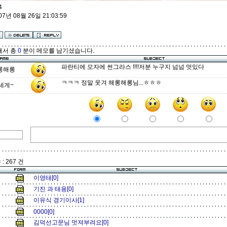
4
07년 08월 26일 21:03:59
해서 총
0
분이 메모를 남기셨습니다.
파란티에 모자에 썬그라스 !!!!저분 누구지 넘넘 멋있다
롱해롱
ㅋㅋㅋ 정말 웃겨 해롱해롱님...ㅎㅎㅎ
세게~
: 267 건
이영태[0]
기진 과 태용[0]
이유식 경기이사[1]
0000[0]
김덕선고문님 멋져부려요[0]