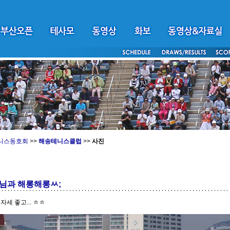
니스동호회
>>
해송테니스클럽
>>
사진
님과 해롱해롱ㅆ;
자세 좋고... ㅎㅎ