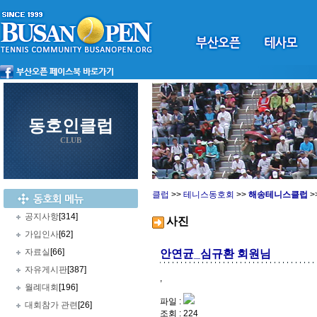
동호인클럽
CLUB
클럽
>>
테니스동호회
>>
해송테니스클럽
>
공지사항
[314]
사진
가입인사
[62]
자료실
[66]
안연균_심규환 회원님
자유게시판
[387]
,
월례대회
[196]
파일 :
대회참가 관련
[26]
조회 : 224