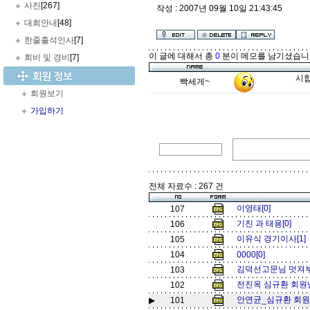
사진
[267]
작성 : 2007년 09월 10일 21:43:45
대회안내
[48]
한줄출석인사
[7]
이 글에 대해서 총
0
분이 메모를 남기셨습니
회비 및 경비
[7]
시합
빡세게~
회원보기
가입하기
전체 자료수 : 267 건
이영태[0]
107
기진 과 태용[0]
106
이유식 경기이사[1]
105
104
0000[0]
김덕선고문님 멋져부
103
전진옥 심규환 회원님
102
안연균_심규환 회원님
▶
101