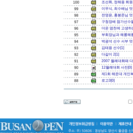
조선휘, 정해용 회원
100
이무식, 최수배님 
99
전영윤, 홍봉준님 멋
98
구청장배 참가선수들(
97
더운 염천에 고생하
96
부회장님과 해롱해롱
95
박광석 선수 서부 멋
94
김태용 선수[1]
93
다같이 2[1]
92
2007 월례대회때 다같
91
12월례대회 사진[0
90
제1회 해운대 개인복식 
89
로고3[0]
88