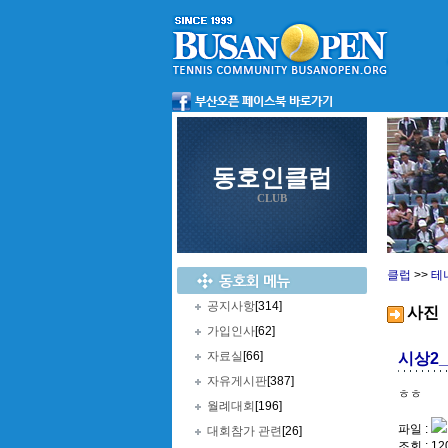
동호인클럽
CLUB
클럽
>>
테
공지사항
[314]
사진
가입인사
[62]
자료실
[66]
시상2
자유게시판
[387]
ㅎㅎ
월례대회
[196]
파일 :
대회참가 관련
[26]
조회 : 12