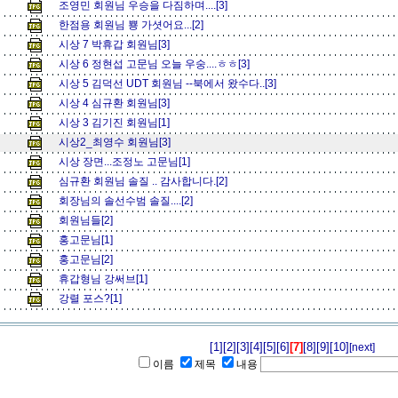
조영민 회원님 우승을 다짐하며....[3]
한점용 회원님 뿅 가셧어요...[2]
시상 7 박휴갑 회원님[3]
시상 6 정현섭 고문님 오늘 우숭....ㅎㅎ[3]
시상 5 김덕선 UDT 회원님 --북에서 왔수다..[3]
시상 4 심규환 회원님[3]
시상 3 김기진 회원님[1]
시상2_최영수 회원님[3]
시상 장면...조정노 고문님[1]
심규환 회원님 솔질 .. 감사합니다.[2]
회장님의 솔선수범 솔질....[2]
회원님들[2]
홍고문님[1]
홍고문님[2]
휴갑형님 강써브[1]
강렬 포스?[1]
[1]
[2]
[3]
[4]
[5]
[6]
[7]
[8]
[9]
[10]
[next]
이름
제목
내용