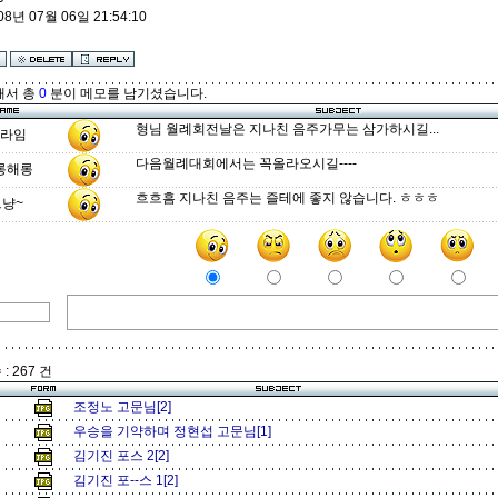
08년 07월 06일 21:54:10
해서 총
0
분이 메모를 남기셨습니다.
형님 월례회전날은 지나친 음주가무는 삼가하시길...
라임
다음월례대회에서는 꼭올라오시길----
롱해롱
흐흐흠 지나친 음주는 즐테에 좋지 않습니다. ㅎㅎㅎ
그냥~
: 267 건
조정노 고문님[2]
우승을 기약하며 정현섭 고문님[1]
김기진 포스 2[2]
김기진 포--스 1[2]