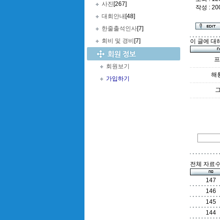
사진
[267]
작성 : 20
대회안내
[48]
한줄출석인사
[7]
회비 및 경비
[7]
이 글에 대
프
회원보기
해
가입하기
전체 자료수 
147
146
145
144