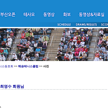
니스동호회
>>
해송테니스클럽
>>
사진
_최영수 회원님
0