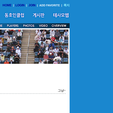
HOME
LOGIN
JOIN
쪽지
|
|
|
ADD FAVORITE
|
그냥~