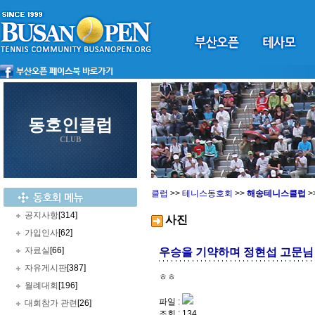
동호인클럽
CLUB
클럽
>>
테니스동호회
>>
해송테니스클럽
>
공지사항
[314]
사진
가입인사
[62]
자료실
[66]
우승을 기약하며 정현섭 고문님
자유게시판
[387]
ㅎㅎ
월례대회
[196]
파일 :
대회참가 관련
[26]
조회 : 134