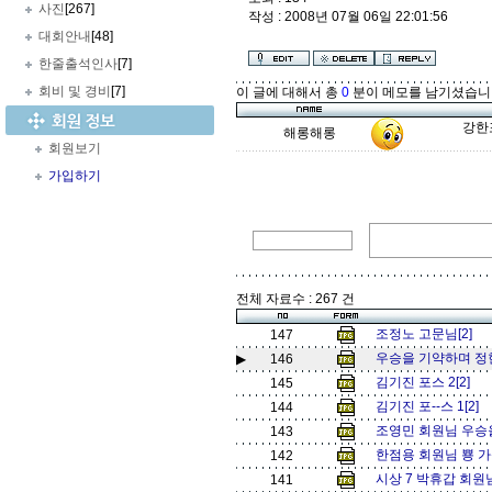
사진
[267]
작성 : 2008년 07월 06일 22:01:56
대회안내
[48]
한줄출석인사
[7]
회비 및 경비
[7]
이 글에 대해서 총
0
분이 메모를 남기셨습니
강한
해롱해롱
회원보기
가입하기
전체 자료수 : 267 건
조정노 고문님[2]
147
우승을 기약하며 정현
▶
146
김기진 포스 2[2]
145
김기진 포--스 1[2]
144
조영민 회원님 우승을 
143
한점용 회원님 뿅 가셧
142
시상 7 박휴갑 회원님
141