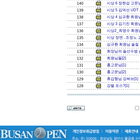
시상 6 정현섭 고문님
140
시상 5 김덕선 UDT 
139
시상 4 심규환 회원님
138
시상 3 김기진 회원님
137
시상2_최영수 회원님
136
시상 장면...조정노 
135
심규환 회원님 솔질 .
134
회장님의 솔선수범 솔질
133
회원님들[2]
132
홍고문님[1]
131
홍고문님[2]
130
휴갑형님 강써브[1]
129
강렬 포스?[1]
128