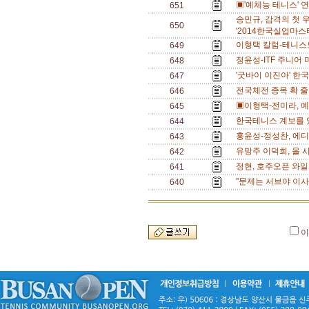
▣'예체능 테니스' 
651
송민규, 감격의 첫 우승
650
'2014한국실업마스터
이형택 칼럼-테니스
649
정윤성-ITF 주니어 
648
'굿바이 이진아' 한
647
전국체전 종목 확 줄
646
▣이형택-전미라, 예
645
한국테니스 계보를 있
644
홍윤성-정성찬, 에디
643
유망주 이덕희, 올 
642
정현, 호주오픈 와일
641
"문제는 서브야 이사
640