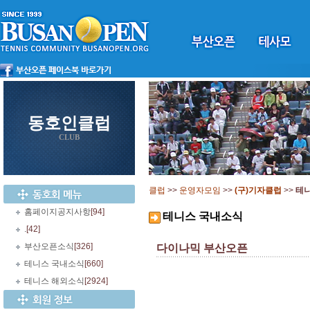
동호인클럽
CLUB
클럽
>>
운영자모임
>>
(구)기자클럽
>>
테
홈페이지공지사항
[94]
테니스 국내소식
.
[42]
부산오픈소식
[326]
다이나믹 부산오픈
테니스 국내소식
[660]
테니스 해외소식
[2924]