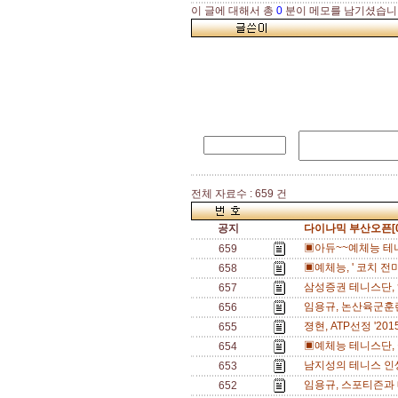
이 글에 대해서 총
0
분이 메모를 남기셨습니
전체 자료수 : 659 건
공지
다이나믹 부산오픈[0
▣아듀~~예체능 테니
659
▣예체능, ' 코치 전미
658
삼성증권 테니스단, 
657
임용규, 논산육군훈련
656
졍현, ATP선정 '20
655
▣예체능 테니스단, 
654
남지성의 테니스 인
653
임용규, 스포티즌과 
652