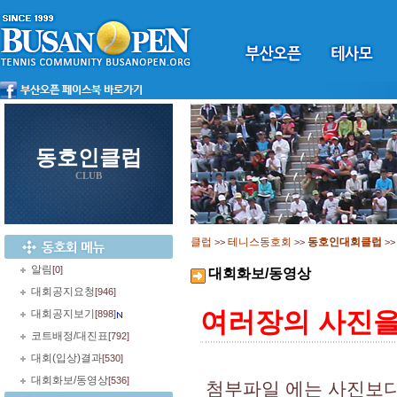
동호인클럽
CLUB
클럽
테니스동호회
동호인대회클럽
>>
>>
>
알림
[0]
대회화보/동영상
대회공지요청
[946]
여러장의 사진을 
대회공지보기
[898]
코트배정/대진표
[792]
대회(입상)결과
[530]
대회화보/동영상
[536]
첨부파일 에는 사진보다