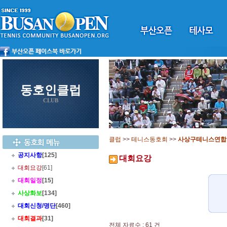
동호인클럽
CLUB
클럽
>>
테니스동호회
>>
사상구테니스연합
공지사항
[125]
대회요강
대회요강
[61]
대회일정
[15]
사상화보
[134]
대회신청/명단
[460]
대회결과
[31]
전체 자료수 : 61 건