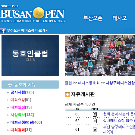
동호인클럽
CLUB
클럽
>>
테니스동호회
>>
사상구테니스연합
공지사항
[125]
자유게시판
대회요강
[61]
전체 자료수 : 63 건
대회일정
[15]
협회 관계자분께 문
63
사상화보
[134]
실내테니스장 입주 
62
대회신청/명단
[460]
부산 남구테니스연합
61
대회결과
[31]
까?[0]