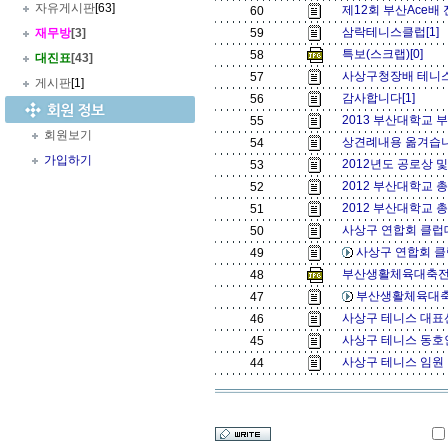
자유게시판
[63]
제12회 부산Ace배
60
삼락테니스클럽[1]
재무방
[3]
59
특보(스크랩)[0]
58
대진표
[43]
사상구청장배 테니스
57
게시판
[1]
감사합니다[1]
56
2013 부산대학교 부
55
회원보기
상견례내용 옮겨습니
54
가입하기
2012년도 공로상 및
53
2012 부산대학교 총
52
2012 부산대학교 총장
51
사상구 연합회 클럽대
50
사상구 연합회 클
49
부산생활체육대축전[
48
부산생활체육대축
47
사상구 테니스 대표
46
사상구 테니스 동호인
45
사상구 테니스 임원
44