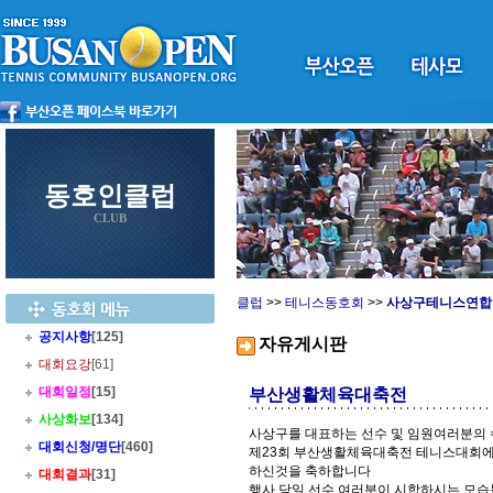
동호인클럽
CLUB
클럽
>>
테니스동호회
>>
사상구테니스연합
공지사항
[125]
자유게시판
대회요강
[61]
대회일정
[15]
부산생활체육대축전
사상화보
[134]
사상구를 대표하는 선수 및 임원여러분의
대회신청/명단
[460]
제23회 부산생활체육대축전 테니스대회에
하신것을 축하합니다
대회결과
[31]
행사 당일 선수 여러분이 시합하시는 모