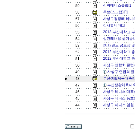
삼락테니스클럽[1]
59
특보(스크랩)[0]
58
사상구청장배 테니스
57
감사합니다[1]
56
2013 부산대학교 부
55
상견례내용 옮겨습니
54
2012년도 공로상 및
53
2012 부산대학교 총
52
2012 부산대학교 총장
51
사상구 연합회 클럽대
50
사상구 연합회 클
49
부산생활체육대축전[
▶
48
부산생활체육대축
47
사상구 테니스 대표
46
사상구 테니스 동호인
45
사상구 테니스 임원
44