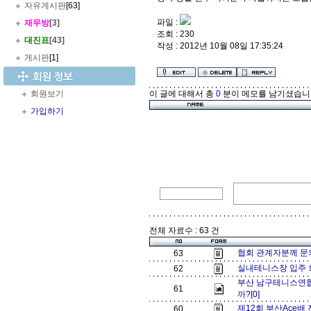
자유게시판
[63]
파일 :
재무방
[3]
조회 : 230
대진표
[43]
작성 : 2012년 10월 08일 17:35:24
게시판
[1]
회원보기
이 글에 대해서 총
0
분이 메모를 남기셨습니
가입하기
전체 자료수 : 63 건
협회 관계자분께 문
63
실내테니스장 입주 
62
부산 남구테니스연합
61
까?[0]
제12회 부산Ace배
60