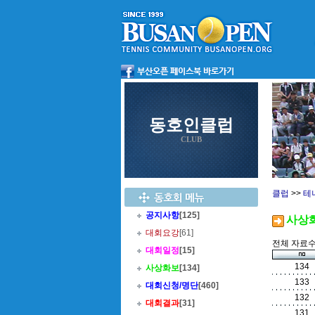
동호인클럽
CLUB
클럽
>>
테
공지사항
[125]
사상
대회요강
[61]
전체 자료수 
대회일정
[15]
134
사상화보
[134]
133
대회신청/명단
[460]
132
대회결과
[31]
131