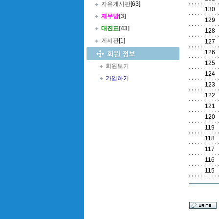
자유게시판
[63]
130
재무방
[3]
129
대진표
[43]
128
게시판
[1]
127
126
125
회원보기
124
가입하기
123
122
121
120
119
118
117
116
115