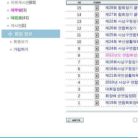
자유게시판
[63]
제28회 합회장기 
15
재무방
[3]
제27회 합회장기 
14
대진표
[43]
제22회 사상구청장
13
게시판
[1]
제26회 연합회장기
12
제25회 사상구연합
11
회원보기
제24회 부산생활체
10
제24회 사상구연합
9
가입하기
2012년도 연합회장
8
제16회사상구청장
7
제16회사상구청장
6
제21회국민생활체
5
2010년 사상구 연
4
대회일정[0]
3
회장배 순연일정[0]
2
제19회 연합회회장배
1