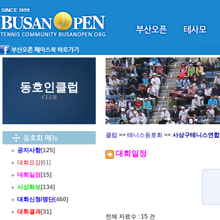
동호인클럽
CLUB
클럽
>>
테니스동호회
>>
사상구테니스연합
공지사항
[125]
대회일정
대회요강
[61]
대회일정
[15]
사상화보
[134]
대회신청/명단
[460]
대회결과
[31]
전체 자료수 : 15 건