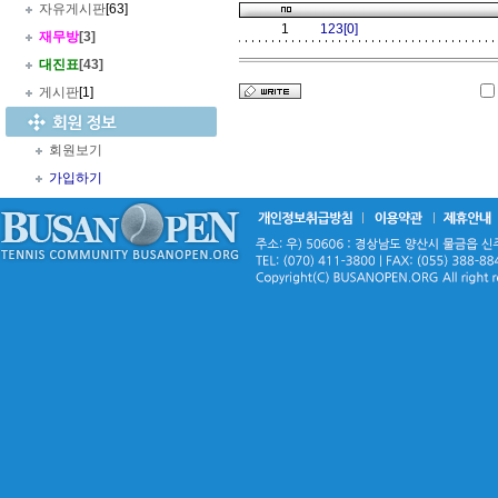
자유게시판
[63]
1
123[0]
재무방
[3]
대진표
[43]
게시판
[1]
회원보기
가입하기