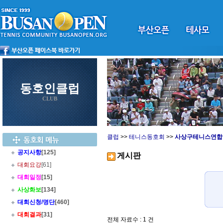
동호인클럽
CLUB
클럽
>>
테니스동호회
>>
사상구테니스연합
공지사항
[125]
게시판
대회요강
[61]
대회일정
[15]
사상화보
[134]
대회신청/명단
[460]
대회결과
[31]
전체 자료수 : 1 건