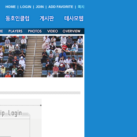
HOME
|
LOGIN
|
JOIN
|
ADD FAVORITE
|
쪽지