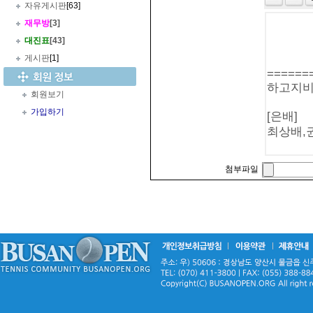
자유게시판
[63]
재무방
[3]
대진표
[43]
게시판
[1]
회원보기
가입하기
첨부파일