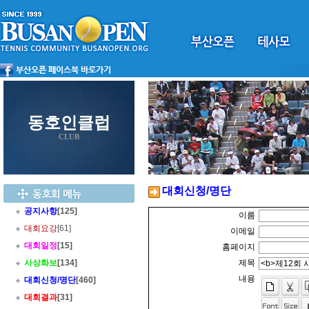
동호인클럽
CLUB
대회신청/명단
공지사항
[125]
이름
대회요강
[61]
이메일
대회일정
[15]
홈페이지
사상화보
[134]
제목
내용
대회신청/명단
[460]
대회결과
[31]