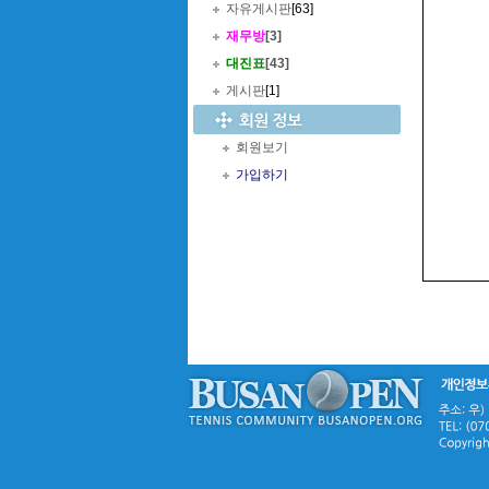
자유게시판
[63]
재무방
[3]
대진표
[43]
게시판
[1]
회원보기
가입하기