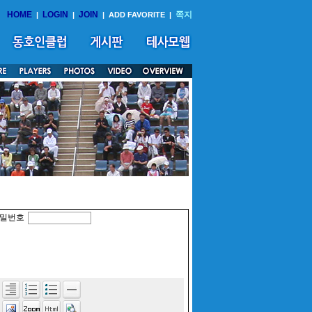
HOME
LOGIN
JOIN
쪽지
|
|
|
ADD FAVORITE
|
밀번호