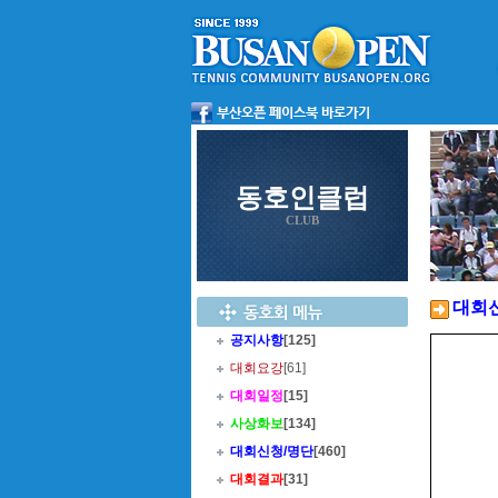
동호인클럽
CLUB
대회
공지사항
[125]
대회요강
[61]
대회일정
[15]
사상화보
[134]
대회신청/명단
[460]
대회결과
[31]