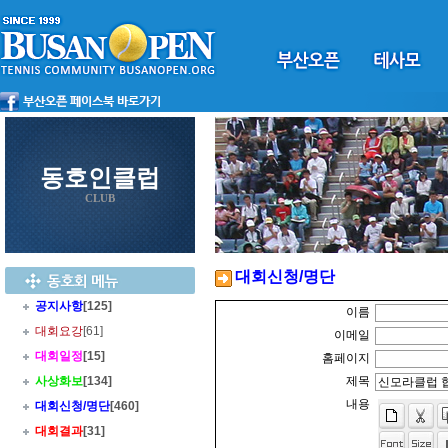
동호인클럽
CLUB
대회신청/명단
공지사항
[125]
이름
대회요강
[61]
이메일
대회일정
[15]
홈페이지
사상화보
[134]
제목
내용
대회신청/명단
[460]
대회결과
[31]