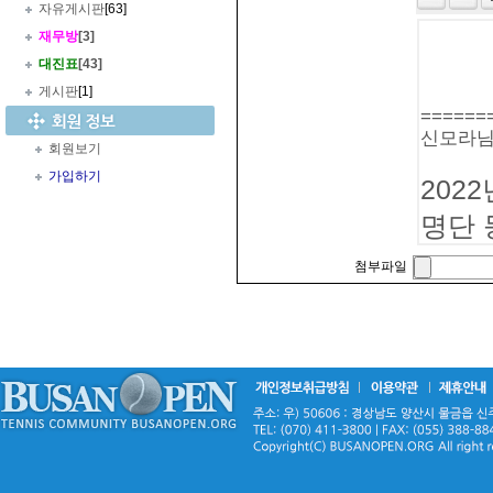
자유게시판
[63]
재무방
[3]
대진표
[43]
게시판
[1]
회원보기
가입하기
첨부파일