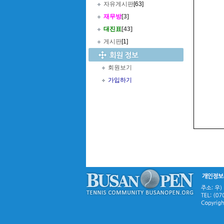
자유게시판
[63]
재무방
[3]
대진표
[43]
게시판
[1]
회원보기
가입하기