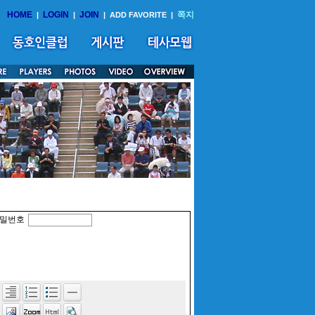
HOME
LOGIN
JOIN
쪽지
|
|
|
ADD FAVORITE
|
밀번호