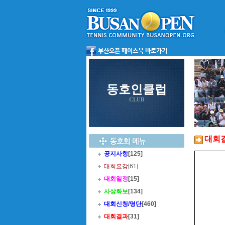
동호인클럽
CLUB
대회
공지사항
[125]
대회요강
[61]
대회일정
[15]
사상화보
[134]
대회신청/명단
[460]
대회결과
[31]