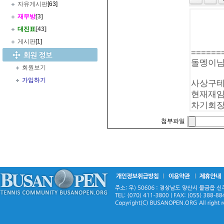
자유게시판
[63]
재무방
[3]
대진표
[43]
게시판
[1]
회원보기
가입하기
첨부파일