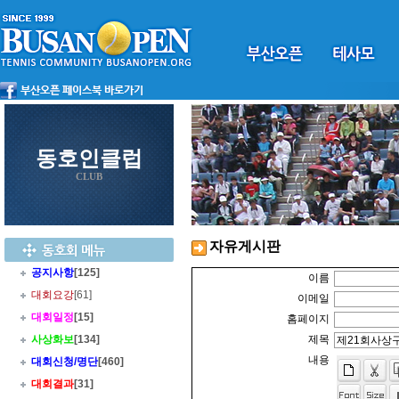
동호인클럽
CLUB
자유게시판
공지사항
[125]
이름
대회요강
[61]
이메일
대회일정
[15]
홈페이지
사상화보
[134]
제목
내용
대회신청/명단
[460]
대회결과
[31]