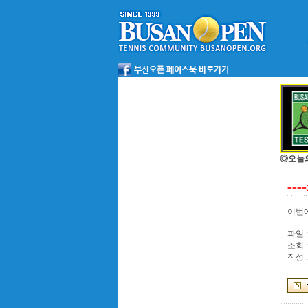
◎오늘
===
이번에
파일 :
조회 :
작성 :