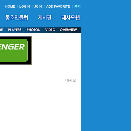
HOME
|
LOGIN
|
JOIN
|
ADD FAVORITE
|
쪽지
테사모