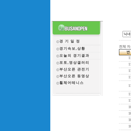
경 기 일 정
전체 자료
경기속보,상황
오늘의 경기결과
1
포토,영상갤러리
1
부산오픈 관전
기
1
부산오픈 동영상
1
휠체어테니스
1
1
1
1
1
1
1