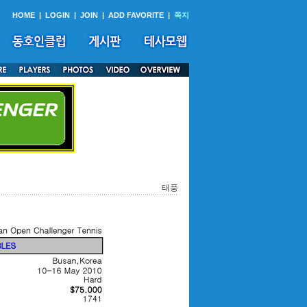
HOME
|
LOGIN
|
JOIN
|
ADD FAVORITE
|
쪽지
태풍