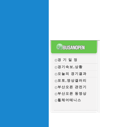
경 기 일 정
경기속보,상황
오늘의 경기결과
포토,영상갤러리
부산오픈 관전
기
부산오픈 동영상
휠체어테니스