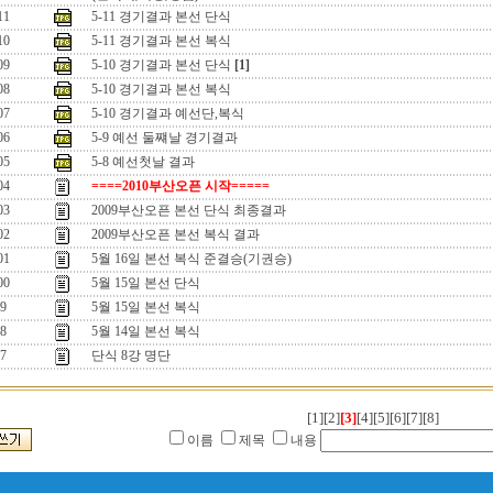
11
5-11 경기결과 본선 단식
10
5-11 경기결과 본선 복식
09
5-10 경기결과 본선 단식
[1]
08
5-10 경기결과 본선 복식
07
5-10 경기결과 예선단,복식
06
5-9 예선 둘쨰날 경기결과
05
5-8 예선첫날 결과
04
====2010부산오픈 시작=====
03
2009부산오픈 본선 단식 최종결과
02
2009부산오픈 본선 복식 결과
01
5월 16일 본선 복식 준결승(기권승)
00
5월 15일 본선 단식
9
5월 15일 본선 복식
8
5월 14일 본선 복식
7
단식 8강 명단
[1]
[2]
[3]
[4]
[5]
[6]
[7]
[8]
이름
제목
내용