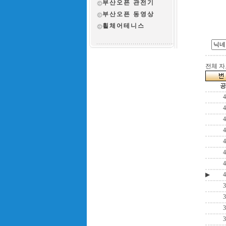
부산오픈 관전
기
부산오픈 동영상
휠체어테니스
전체 자료
공
4
4
4
4
4
4
4
▶
4
3
3
3
3