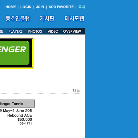
HOME
|
LOGIN
|
JOIN
|
ADD FAVORITE
|
쪽지
태풍