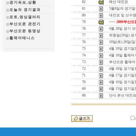
82
예선 대진표
경기속보,상황
81
5월9일의 경기
오늘의 경기결과
80
대진표 및 선수명단
포토,영상갤러리
79
===
2009부산오
부산오픈 관전
기
78
4월 20일 경기 
부산오픈 동영상
77
최종일(20일) 
휠체어테니스
76
19일(토) 20일(
75
4월 19일 경기일
74
4월 18일 휠체어
73
부산오픈 휠체어
72
4월 18일 경기일
71
4월 17일 경기일
70
4월 16일 경기일
69
4월 15일 경기일
68
단식 본선 대진