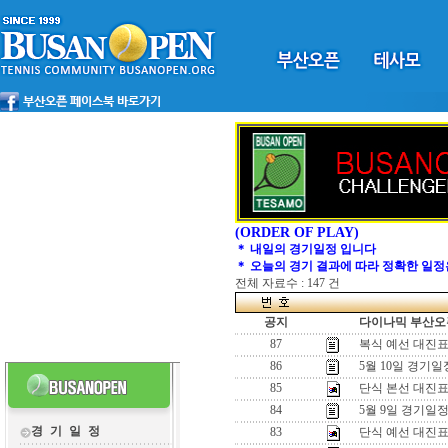
(ORDER OF PLAY)
＊ 내일의 경기일정 입니다
＊ 오늘의 경기 결과에 따라 정확한 일정
전체 자료수 : 147 건
공지
다이나믹 부산오픈
87
복식 예선 대진
86
5월 10일 경기일
85
단식 본선 대진
84
5월 9일 경기일
경 기 일 정
83
단식 예선 대진표-