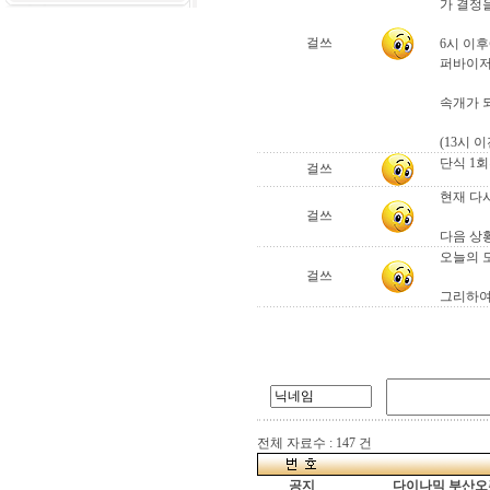
가 결정
걸쓰
6시 이
퍼바이저
속개가 
(13시
단식 1
걸쓰
현재 다
걸쓰
다음 상
오늘의 
걸쓰
그리하여
전체 자료수 : 147 건
공지
다이나믹 부산오픈