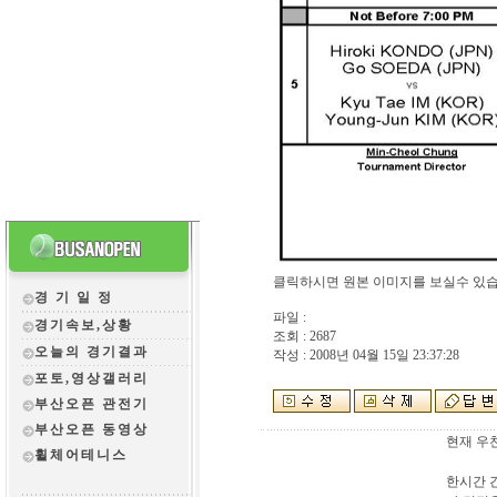
클릭하시면 원본 이미지를 보실수 있습
경 기 일 정
파일 :
경기속보,상황
조회 : 2687
오늘의 경기결과
작성 : 2008년 04월 15일 23:37:28
포토,영상갤러리
부산오픈 관전
기
부산오픈 동영상
현재 우
휠체어테니스
한시간 간