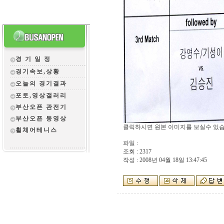
경 기 일 정
경기속보,상황
오늘의 경기결과
포토,영상갤러리
부산오픈 관전
기
부산오픈 동영상
클릭하시면 원본 이미지를 보실수 있습
휠체어테니스
파일 :
조회 : 2317
작성 : 2008년 04월 18일 13:47:45