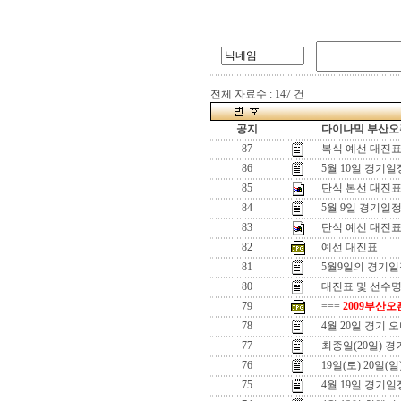
전체 자료수 : 147 건
공지
다이나믹 부산오픈
87
복식 예선 대진
86
5월 10일 경기일
85
단식 본선 대진
84
5월 9일 경기일
83
단식 예선 대진표-
82
예선 대진표
81
5월9일의 경기
80
대진표 및 선수명단
79
===
2009부산오
78
4월 20일 경기 
77
최종일(20일) 
76
19일(토) 20일(
75
4월 19일 경기일