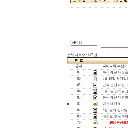
전체 자료수 : 147 건
공지
다이나믹 부산오픈
87
복식 예선 대진
86
5월 10일 경기일
85
단식 본선 대진
84
5월 9일 경기일
83
단식 예선 대진표-
▶
82
예선 대진표
81
5월9일의 경기
80
대진표 및 선수명단
79
===
2009부산오