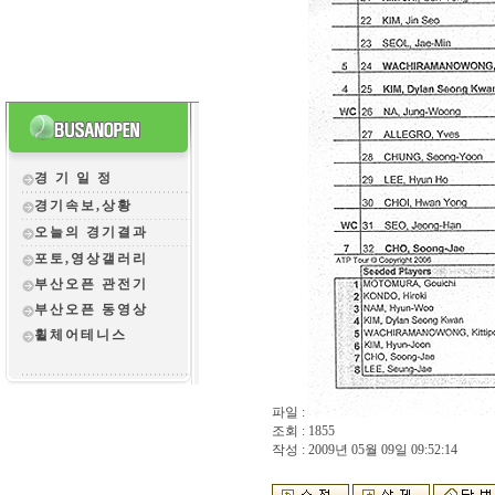
경 기 일 정
경기속보,상황
오늘의 경기결과
포토,영상갤러리
부산오픈 관전
기
부산오픈 동영상
휠체어테니스
파일 :
조회 : 1855
작성 : 2009년 05월 09일 09:52:14