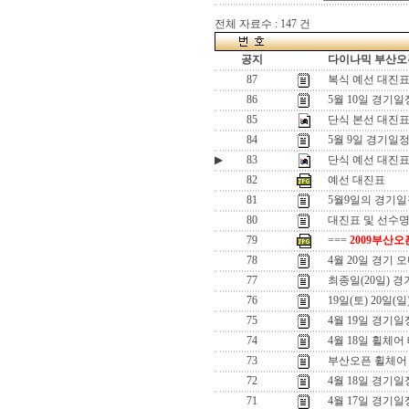
전체 자료수 : 147 건
공지
다이나믹 부산오픈
87
복식 예선 대진
86
5월 10일 경기일
85
단식 본선 대진
84
5월 9일 경기일
▶
83
단식 예선 대진표-
82
예선 대진표
81
5월9일의 경기
80
대진표 및 선수명단
79
===
2009부산오
78
4월 20일 경기 
77
최종일(20일) 
76
19일(토) 20일(
75
4월 19일 경기일
74
4월 18일 휠체어
73
부산오픈 휠체어
72
4월 18일 경기일
71
4월 17일 경기일