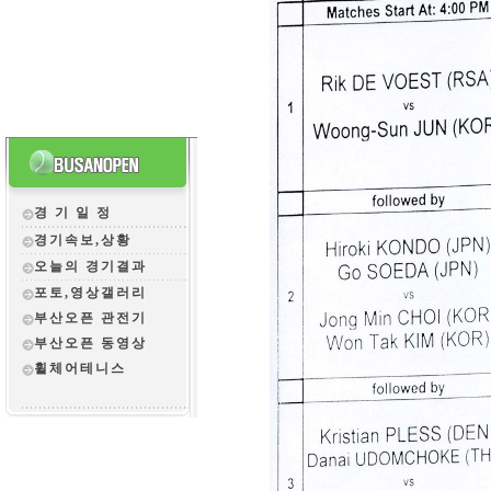
경 기 일 정
경기속보,상황
오늘의 경기결과
포토,영상갤러리
부산오픈 관전
기
부산오픈 동영상
휠체어테니스