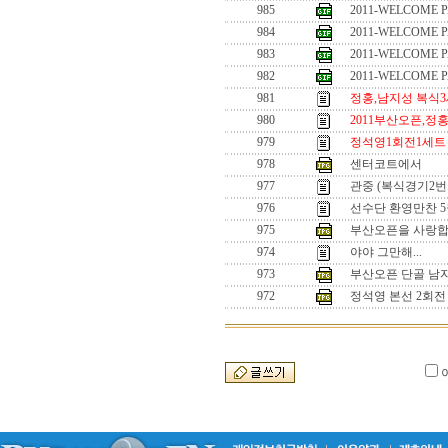
985
2011-WELCOME P
984
2011-WELCOME P
983
2011-WELCOME P
982
2011-WELCOME P
981
정홍,남지성 복식
980
2011부산오픈,정홍,
979
정석영1회전1세트
978
센터코트에서
977
관중 (복식경기2번
976
선수단 환영만찬 5월
975
부산오픈을 사랑
974
야야 그만해...
973
부산오픈 단골 남
972
정석영 본선 2회전