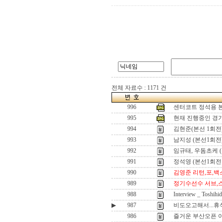
전체 자료수 : 1171 건
996
센터코트 정석용 
995
현재 진행중인 경
994
김현준(본선 1회전
993
남지성 (본선1회전
992
임규태, 우돔초케 
991
정석영 (본선1회전
990
김영준 리턴,포,
989
정기수선수 서브,
988
Interview _ Toshihi
▶
987
비도오고해서...휴식
986
즐거운 부산오픈 이