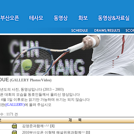
DUE
(GALLERY Photos/Video)
년도의 사진, 동영상입니다 (2013 ~ 2003)
픈 대회의 모습을 동호인들께서 올리신 영상입니다
4년 4월 1일 이후로는 읽기만 가능하며 쓰기는 되지 않습니다
시판(
(GALLERY)
에 올려 주십시오
 : 1171 건
김영준과함께~^^
[1]
2010부산오픈 이형택 해설위원과함꼐^^
[1]