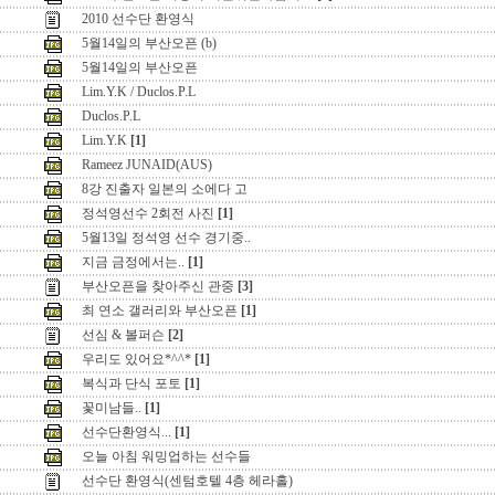
2010 선수단 환영식
5월14일의 부산오픈 (b)
5월14일의 부산오픈
Lim.Y.K / Duclos.P.L
Duclos.P.L
Lim.Y.K
[1]
Rameez JUNAID(AUS)
8강 진출자 일본의 소에다 고
정석영선수 2회전 사진
[1]
5월13일 정석영 선수 경기중..
지금 금정에서는..
[1]
부산오픈을 찾아주신 관중
[3]
최 연소 갤러리와 부산오픈
[1]
선심 & 볼퍼슨
[2]
우리도 있어요*^^*
[1]
복식과 단식 포토
[1]
꽃미남들..
[1]
선수단환영식...
[1]
오늘 아침 워밍업하는 선수들
선수단 환영식(센텀호텔 4층 헤라홀)