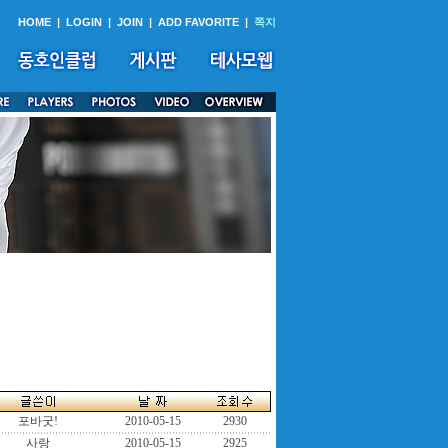
HOME
|
LOGIN
|
JOIN
|
ADD FAVORITE
|
쪽지
포바굿!
2010-05-15
2930
사랑
2010-05-15
2925