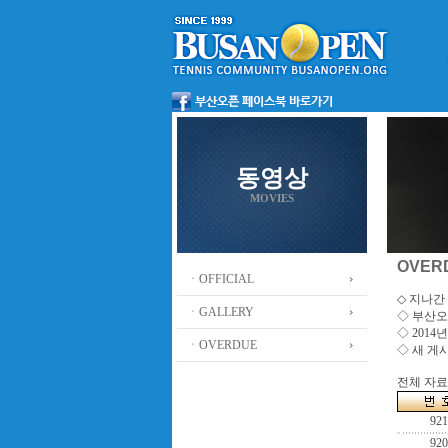
동영상
MOVIES
OVER
ㆍOFFICIAL
◇ 지나간 
ㆍGALLERY
◇
부산오
◇ 201
ㆍOVERDUE
◇ 새 게
전체 자료수
921
920