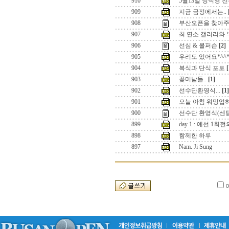
910
5월13일 정석영 선
909
지금 금정에서는..
908
부산오픈을 찾아주
907
최 연소 갤러리와
906
선심 & 볼퍼슨
[2]
905
우리도 있어요*^^
904
복식과 단식 포토
[
903
꽃미남들..
[1]
902
선수단환영식...
[1]
901
오늘 아침 워밍업
900
선수단 환영식(센텀
899
day 1 : 예선 1
898
함께한 하루
897
Nam. Ji Sung