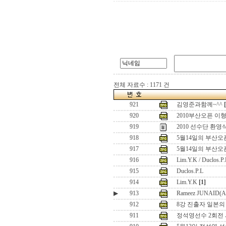
전체 자료수 : 1171 건
921
김영준과함께~^^
920
2010부산오픈 이
919
2010 선수단 환영
918
5월14일의 부산오픈 
917
5월14일의 부산오
916
Lim.Y.K / Duclos.P.
915
Duclos.P.L
914
Lim.Y.K
[1]
▶
913
Rameez JUNAID(
912
8강 진출자 일본의
911
정석영선수 2회전