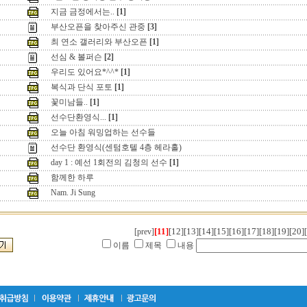
지금 금정에서는..
[1]
부산오픈을 찾아주신 관중
[3]
최 연소 갤러리와 부산오픈
[1]
선심 & 볼퍼슨
[2]
우리도 있어요*^^*
[1]
복식과 단식 포토
[1]
꽃미남들..
[1]
선수단환영식...
[1]
오늘 아침 워밍업하는 선수들
선수단 환영식(센텀호텔 4층 헤라홀)
day 1 : 예선 1회전의 김청의 선수
[1]
함께한 하루
Nam. Ji Sung
[11]
[12]
[13]
[14]
[15]
[16]
[17]
[18]
[19]
[20]
[prev]
이름
제목
내용