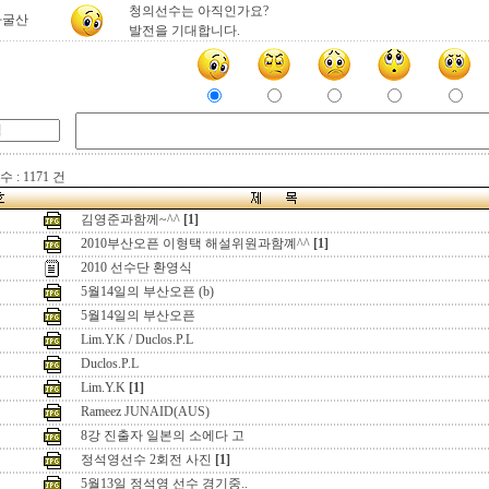
청의선수는 아직인가요?
자굴산
발전을 기대합니다.
 : 1171 건
김영준과함께~^^
[1]
2010부산오픈 이형택 해설위원과함꼐^^
[1]
2010 선수단 환영식
5월14일의 부산오픈 (b)
5월14일의 부산오픈
Lim.Y.K / Duclos.P.L
Duclos.P.L
Lim.Y.K
[1]
Rameez JUNAID(AUS)
8강 진출자 일본의 소에다 고
정석영선수 2회전 사진
[1]
5월13일 정석영 선수 경기중..