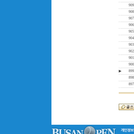
909
908
907
906
905
904
903
902
901
900
▶
899
898
897