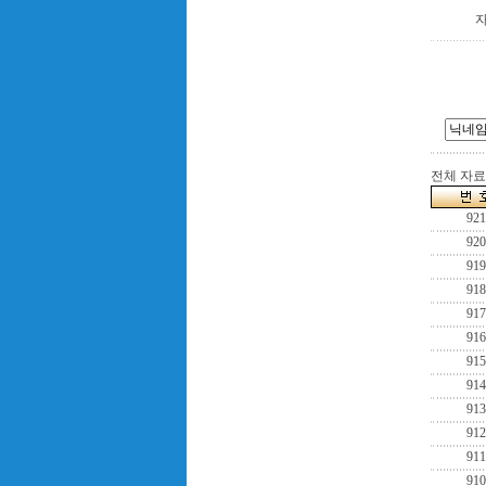
전체 자료수
921
920
919
918
917
916
915
914
913
912
911
910