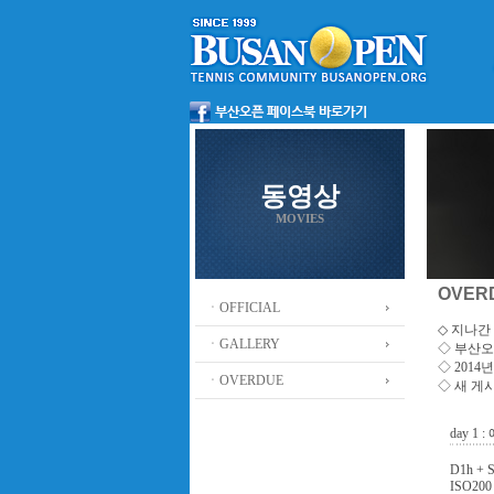
동영상
MOVIES
OVER
ㆍOFFICIAL
◇ 지나간 
ㆍGALLERY
◇
부산오
◇ 201
ㆍOVERDUE
◇ 새 게
day 1
D1h + 
ISO200 