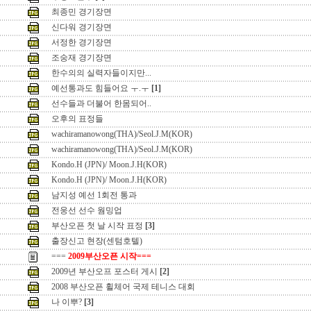
최종민 경기장면
신다워 경기장면
서정한 경기장면
조숭재 경기장면
한수의의 실력자들이지만...
예선통과도 힘들어요 ㅜ.ㅜ
[1]
선수들과 더불어 한몸되어..
오후의 표정들
wachiramanowong(THA)/Seol.J.M(KOR)
wachiramanowong(THA)/Seol.J.M(KOR)
Kondo.H (JPN)/ Moon.J.H(KOR)
Kondo.H (JPN)/ Moon.J.H(KOR)
남지성 예선 1회전 통과
전웅선 선수 웜밍업
부산오픈 첫 날 시작 표정
[3]
출장신고 현장(센텀호텔)
===
2009부산오픈 시작===
2009년 부산오프 포스터 게시
[2]
2008 부산오픈 휠체어 국제 테니스 대회
나 이뿌?
[3]