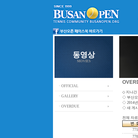
동영상
MOVIES
OVER
ㆍOFFICIAL
◇ 지나간 
ㆍGALLERY
◇
부산오
◇ 201
ㆍOVERDUE
◇ 새 게
전체 자료수
771
770