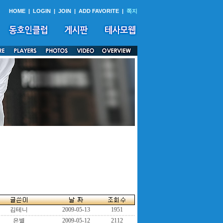
HOME
|
LOGIN
|
JOIN
|
ADD FAVORITE
|
쪽지
김테니
2009-05-13
1951
은별
2009-05-12
2112