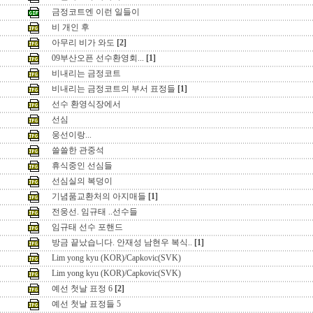
금정코트엔 이런 일들이
비 개인 후
아무리 비가 와도
[2]
09부산오픈 선수환영회...
[1]
비내리는 금정코트
비내리는 금정코트의 부서 표정들
[1]
선수 환영식장에서
선심
웅선이랑...
쓸쓸한 관중석
휴식중인 선심들
선심실의 복덩이
기념품교환처의 아지매들
[1]
전웅선. 임규태 ..선수들
임규태 선수 포핸드
방금 끝났습니다. 안재성 남현우 복식..
[1]
Lim yong kyu (KOR)/Capkovic(SVK)
Lim yong kyu (KOR)/Capkovic(SVK)
예선 첫날 표정 6
[2]
예선 첫날 표정들 5