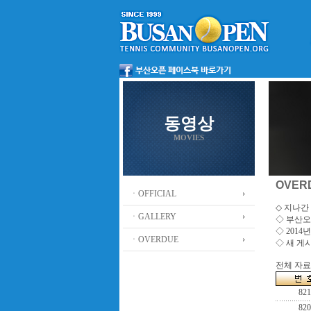
동영상
MOVIES
OVER
ㆍOFFICIAL
◇ 지나간 
ㆍGALLERY
◇
부산오
◇ 201
ㆍOVERDUE
◇ 새 게
전체 자료수
821
820