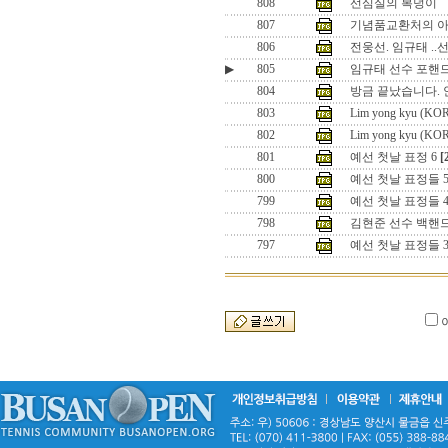
808
선심실의 복덩이
807
기념품교환처의 
806
전웅선. 임규태 ..
▶
805
임규태 선수 포핸
804
방금 끝났습니다. 
803
Lim yong kyu (KO
802
Lim yong kyu (KO
801
예선 첫날 표정 6
[
800
예선 첫날 표정들 
799
예선 첫날 표정들 
798
김현준 선수 백핸
797
예선 첫날 표정들 