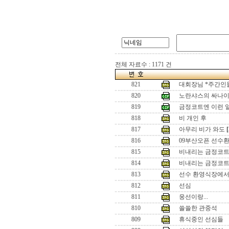
전체 자료수 : 1171 건
821
대회장님 *주간인
820
노란샤스의 싸나
819
금정코트엔 이런 
818
비 개인 후
817
아무리 비가 와도
[
816
09부산오픈 선수환영
815
비내리는 금정코
814
비내리는 금정코트
813
선수 환영식장에
812
선심
811
웅선이랑...
810
쓸쓸한 관중석
809
휴식중인 선심들