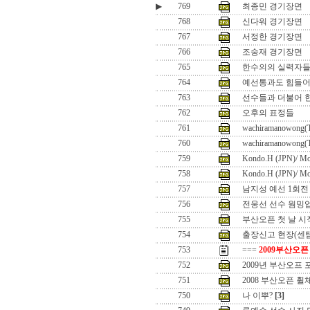
▶
769
최종민 경기장면
768
신다워 경기장면
767
서정한 경기장면
766
조숭재 경기장면
765
한수의의 실력자들이
764
예선통과도 힘들어
763
선수들과 더불어 한
762
오후의 표정들
761
wachiramanowong(
760
wachiramanowong(
759
Kondo.H (JPN)/ M
758
Kondo.H (JPN)/ M
757
남지성 예선 1회전
756
전웅선 선수 웜밍
755
부산오픈 첫 날 시
754
출장신고 현장(센
753
===
2009부산오픈
752
2009년 부산오프
751
2008 부산오픈 
750
나 이뿌?
[3]