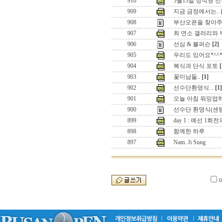
910
5월13일 정석영 선
909
지금 금정에서는..
908
부산오픈을 찾아주
907
최 연소 갤러리와
906
선심 & 볼퍼슨
[2]
905
우리도 있어요*^^
904
복식과 단식 포토
[
903
꽃미남들..
[1]
902
선수단환영식...
[1]
901
오늘 아침 워밍업
900
선수단 환영식(센텀
899
day 1 : 예선 1
898
함께한 하루
897
Nam. Ji Sung