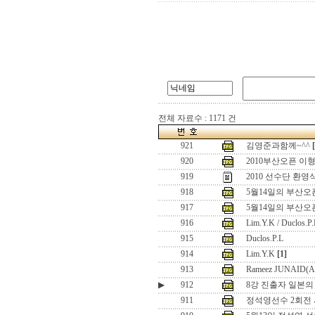
전체 자료수 : 1171 건
921
김영준과함께~^^
920
2010부산오픈 이
919
2010 선수단 환영
918
5월14일의 부산오픈 
917
5월14일의 부산오
916
Lim.Y.K / Duclos.P.
915
Duclos.P.L
914
Lim.Y.K
[1]
913
Rameez JUNAID(
▶
912
8강 진출자 일본의
911
정석영선수 2회전