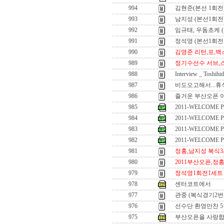
994
김현준(본선 1회전
993
남지성 (본선1회전
992
임규태, 우돔초케 
991
정석영 (본선1회전
990
김영준 리턴,포,
989
정기수선수 서브,
988
Interview _ Toshihi
987
비도오고해서...휴식
986
즐거운 부산오픈 이
985
2011-WELCOME P
984
2011-WELCOME P
983
2011-WELCOME P
982
2011-WELCOME P
981
정홍,남지성 복식
980
2011부산오픈,정홍,
979
정석영1회전1세트
978
센터코트에서
977
관중 (복식경기2번
976
선수단 환영만찬 5월
975
부산오픈을 사랑