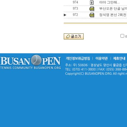
974
야야 그만해...
973
부산오픈 단골 남
▶
972
정석영 본선 2회전