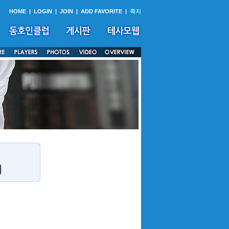
HOME
|
LOGIN
|
JOIN
|
ADD FAVORITE
|
쪽지