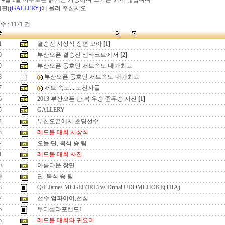
시판(
(GALLERY)
에 올려 주십시오
 : 1171 건
1
결승전 시상식 장면 모아
[1]
0
부산오픈 결승전 센타코트에서
[2]
9
부산오픈 동호인 서브속도 내가최고
8
부산오픈 동호인 서브속도 내가최고
7
서브 속도... 도전자들
6
2013 부산오픈 단.복 우승 준우승 사진
[1]
5
GALLERY
4
부산오픈에서 초딩선수
3
레드볼 대회 시상식
2
오늘 단, 복식 승 팀
1
레드볼 대회 사진
0
아름다운 장면
9
단, 복식 승 팀
8
Q/F James MCGEE(IRL) vs Dnnai UDOMCHOKE(THA)
7
선수,엄파이어,선심
6
두디셀라포핸드1
5
레드볼 대회와 귀요미