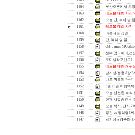
1165
GALLERY
1164
부산오픈에서 초
1163
레드볼 대회 시상
1162
오늘 단, 복식 승 
▶
1161
레드볼 대회 사진
1160
아름다운 장면
1159
단, 복식 승 팀
1158
Q/F James MCGEE
1157
선수,엄파이어,선
1156
두디셀라포핸드1
1155
레드볼 대회와 귀
1154
남지성/정현 8강 
1153
나도 귀요미 *^^*
1152
5월 15일 이형택
1151
오늘 선전한 복식 선수
1150
현재 시합중인 선수들
1149
오늘 복식, 단식 
1148
정현 vs 정석영
1147
남지성vs양증화 