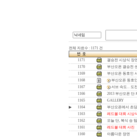
전체 자료수 : 1171 건
1171
결승전 시상식 장
1170
부산오픈 결승전 
1169
부산오픈 동호인 
1168
부산오픈 동호인
1167
서브 속도... 
1166
2013 부산오픈 단
1165
GALLERY
▶
1164
부산오픈에서 초
1163
레드볼 대회 시상
1162
오늘 단, 복식 승 
1161
레드볼 대회 사진
1160
아름다운 장면