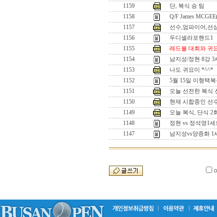
1159
단, 복식 승 팀
1158
Q/F James MCGEE
1157
선수,엄파이어,선
1156
두디셀라포핸드1
1155
레드볼 대회와 귀
1154
남지성/정현 8강 
1153
나도 귀요미 *^^*
1152
5월 15일 이형택
1151
오늘 선전한 복식 선수
1150
현재 시합중인 선수들
1149
오늘 복식, 단식 
1148
정현 vs 정석영
1147
남지성vs양증화 