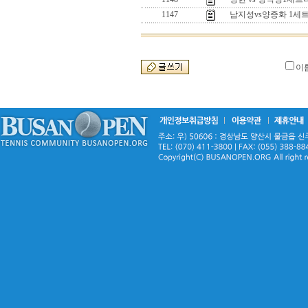
1147
남지성vs양증화 1세
이