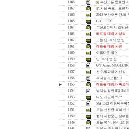
1168
부산오픈 동호인 
1167
서브 속도... 도전
1166
2013 부산오픈 단.복
1165
GALLERY
1164
부산오픈에서 초딩선
1163
레드볼 대회 시상식
1162
오늘 단, 복식 승 팀
1161
레드볼 대회 사진
1160
아름다운 장면
1159
단, 복식 승 팀
1158
Q/F James MCGEE(I
1157
선수,엄파이어,선심
1156
두디셀라포핸드1
▶
1155
레드볼 대회와 귀요미
1154
남지성/정현 8강 3세
1153
나도 귀요미 *^^*
1152
5월 15일 이형택복
1151
오늘 선전한 복식 선수..
1150
현재 시합중인 선수들 .
1149
오늘 복식, 단식 2회
1148
정현 vs 정석영1세