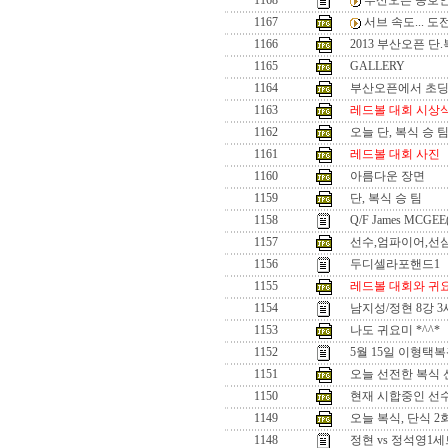
1168
부산오픈 동호인
1167
서브 속도... 
1166
2013 부산오픈 단
1165
GALLERY
1164
부산오픈에서 초
1163
레드볼 대회 시상
1162
오늘 단, 복식 승 
1161
레드볼 대회 사진
1160
아름다운 장면
1159
단, 복식 승 팀
1158
Q/F James MCGEE
1157
선수,엄파이어,선
1156
두디셀라포핸드1
1155
레드볼 대회와 귀
1154
남지성/정현 8강 
1153
나도 귀요미 *^^*
1152
5월 15일 이형택
1151
오늘 선전한 복식 선수
1150
현재 시합중인 선수들
1149
오늘 복식, 단식 
1148
정현 vs 정석영