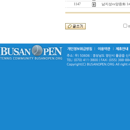
1147
남지성vs양증화 