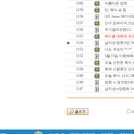
1160
아름다운 장면
1159
단, 복식 승 팀
1158
Q/F James MCGEE
1157
선수,엄파이어,선
1156
두디셀라포핸드1
1155
레드볼 대회와 귀
▶
1154
남지성/정현 8강 
1153
나도 귀요미 *^^*
1152
5월 15일 이형택
1151
오늘 선전한 복식 선수
1150
현재 시합중인 선수들
1149
오늘 복식, 단식 
1148
정현 vs 정석영
1147
남지성vs양증화 