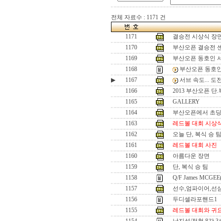
전체 자료수 : 1171 건
1171
결승전 시상식 장
1170
부산오픈 결승전 
1169
부산오픈 동호인 
1168
부산오픈 동호인
▶
1167
서브 속도... 
1166
2013 부산오픈 단
1165
GALLERY
1164
부산오픈에서 초
1163
레드볼 대회 시상
1162
오늘 단, 복식 승 
1161
레드볼 대회 사진
1160
아름다운 장면
1159
단, 복식 승 팀
1158
Q/F James MCGEE
1157
선수,엄파이어,선
1156
두디셀라포핸드1
1155
레드볼 대회와 귀