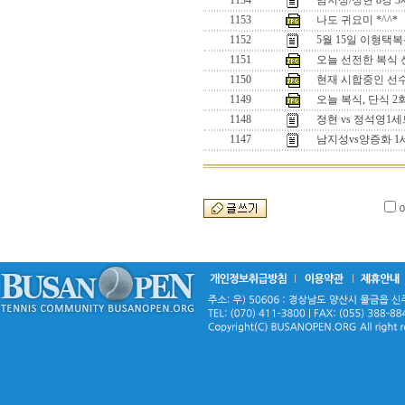
1154
남지성/정현 8강 
1153
나도 귀요미 *^^*
1152
5월 15일 이형택
1151
오늘 선전한 복식 선수
1150
현재 시합중인 선수들
1149
오늘 복식, 단식 
1148
정현 vs 정석영
1147
남지성vs양증화 