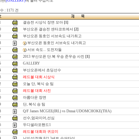
시판(
(GALLERY)
에 올려 주십시오
 : 1171 건
1
결승전 시상식 장면 모아
[1]
0
부산오픈 결승전 센타코트에서
[2]
9
부산오픈 동호인 서브속도 내가최고
8
부산오픈 동호인 서브속도 내가최고
7
서브 속도... 도전자들
6
2013 부산오픈 단.복 우승 준우승 사진
[1]
5
GALLERY
4
부산오픈에서 초딩선수
3
레드볼 대회 시상식
2
오늘 단, 복식 승 팀
1
레드볼 대회 사진
0
아름다운 장면
9
단, 복식 승 팀
8
Q/F James MCGEE(IRL) vs Dnnai UDOMCHOKE(THA)
7
선수,엄파이어,선심
6
두디셀라포핸드1
5
레드볼 대회와 귀요미
4
남지성/정현 8강 3세트 슈퍼타이