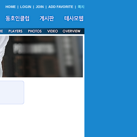
HOME
|
LOGIN
|
JOIN
|
ADD FAVORITE
|
쪽지